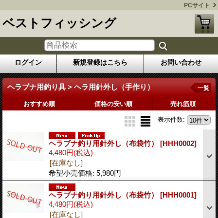
PCサイト
ベストフィッシング
ログイン
新規登録はこちら
お問い合わせ
ヘラブナ用釣り具 > ヘラ用針外し（手作り）
一覧
おすすめ順
価格の安い順
売れ筋順
表示件数
:
ヘラブナ釣り用針外し（布袋竹）
[HHH0002]
4,480円
(税込)
[在庫なし]
希望小売価格
:
5,980円
ヘラブナ釣り用針外し（布袋竹）
[HHH0001]
4,480円
(税込)
[在庫なし]