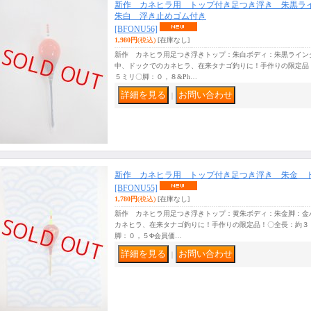
新作 カネヒラ用 トップ付き足つき浮き 朱黒ラ
朱白 浮き止めゴム付き
[BFONU56]
1,980円
(税込)
[在庫なし]
新作 カネヒラ用足つき浮きトップ：朱白ボディ：朱黒ライン
中、ドックでのカネヒラ、在来タナゴ釣りに！手作りの限定品
５ミリ〇脚：０，８&Ph…
｜
新作 カネヒラ用 トップ付き足つき浮き 朱金 
[BFONU55]
1,780円
(税込)
[在庫なし]
新作 カネヒラ用足つき浮きトップ：黄朱ボディ：朱金脚：金
カネヒラ、在来タナゴ釣りに！手作りの限定品！〇全長：約３
脚：０，５Φ会員価…
｜