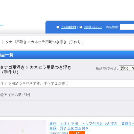
グ
ご利用案内
｜
お問い合わせ
商品検索
:
｜
タナゴ用浮き > カネヒラ用足つき浮き（手作り）
商品一覧
タナゴ用浮き > カネヒラ用足つき浮き
商品並び替え
:
（手作り）
カネヒラ用足つき浮きです。すべて１点物！
登録アイテム数
:
31件
新作 カネヒラ用 トップ付き足つき浮き 黄緑ラ
白緑 浮き止めゴム付き