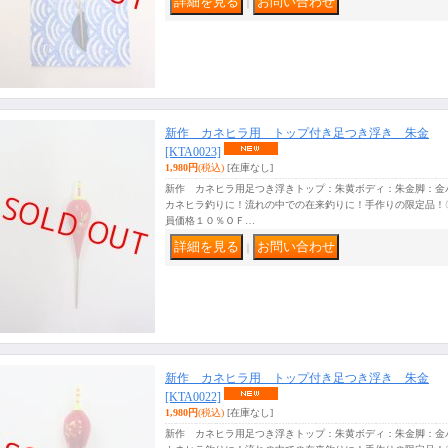
｜
新作 カネヒラ用 トップ付き足つき浮き 朱金
[KTA0023]
1,980円
(税込)
[在庫なし]
新作 カネヒラ用足つき浮きトップ：朱黄ボディ：朱金脚：金
カネヒラ釣りに！流れの中での在来釣りに！手作りの限定品！
員価格１０％ＯＦ…
｜
新作 カネヒラ用 トップ付き足つき浮き 朱金
[KTA0022]
1,980円
(税込)
[在庫なし]
新作 カネヒラ用足つき浮きトップ：朱黄ボディ：朱金脚：金