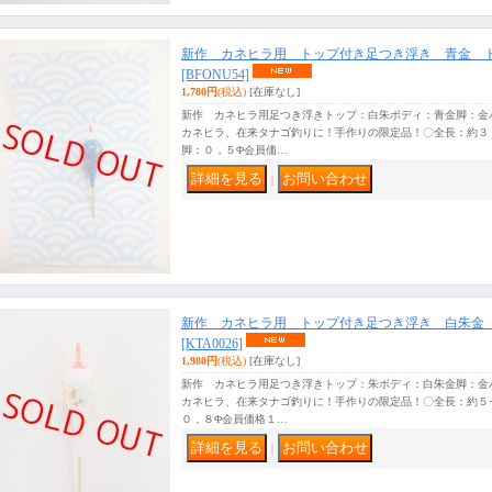
新作 カネヒラ用 トップ付き足つき浮き 青金 
[BFONU54]
1,780円
(税込)
[在庫なし]
新作 カネヒラ用足つき浮きトップ：白朱ボディ：青金脚：金
カネヒラ、在来タナゴ釣りに！手作りの限定品！〇全長：約３
脚：０，５Φ会員価…
｜
新作 カネヒラ用 トップ付き足つき浮き 白朱金
[KTA0026]
1,980円
(税込)
[在庫なし]
新作 カネヒラ用足つき浮きトップ：朱ボディ：白朱金脚：金
カネヒラ、在来タナゴ釣りに！手作りの限定品！〇全長：約５
０，８Φ会員価格１…
｜