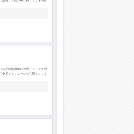
〇全長：５センチ〇脚：０，８Φ会
バルサ材使用流れの中、ドックでの
〇全長：５，２センチ〇脚：０，８