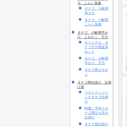
モ、ふらし魚籠
タナゴ、小鮒用
和タモ
タナゴ、小鮒用
ふらし魚籠
タナゴ、小鮒用竿か
け、よせかご、万力
オリジナル タ
ナゴ万力用金具
セット
タナゴ、小鮒用
竿かけ、万力
タナゴ用よせか
ご
タナゴ用仕掛け、仕掛
け巻
ベストフィッシ
ングタナゴ仕掛
け
特価！手作りタ
ナゴ用立ち浮き
仕掛け
タナゴ用仕掛け