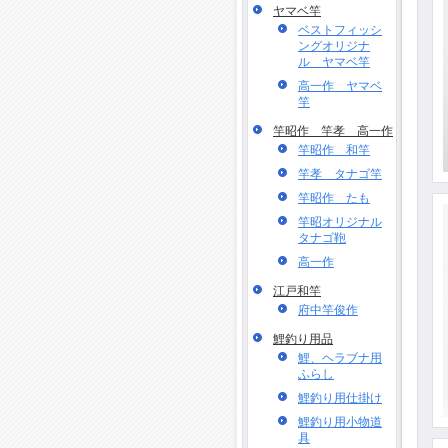
ヤマベ竿
ベストフィッシ
ングオリジナ
ル ヤマベ竿
高一作 ヤマベ
竿
竿昭作 竿孝 高一作
竿昭作 和竿
竿孝 タナゴ竿
竿昭作 たも
竿昭オリジナル
タナゴ鞄
高一作
江戸和竿
府中竿俊作
鯉釣り用品
鯉、ヘラブナ用
ふらし
鯉釣り用仕掛け
鯉釣り用小物道
具