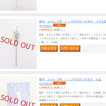
新作 カネヒラ用 トップ付き足つき浮き メタル
[KTA0025]
1,980円
(税込)
[在庫なし]
新作 カネヒラ用足つき浮きトップ：朱白ボディ：メタリック
ックでのカネヒラ、在来タナゴ釣りに！手作りの限定品！〇全
〇脚：０，８Φ会…
｜
新作 カネヒラ用 トップ付き足つき浮き 白金
[KTA0024]
1,980円
(税込)
[在庫なし]
新作 カネヒラ用足つき浮きトップ：朱白ボディ：白金脚：金
カネヒラ釣りに！流れの中での在来釣りに！手作りの限定品！
員価格１０％ＯＦ…