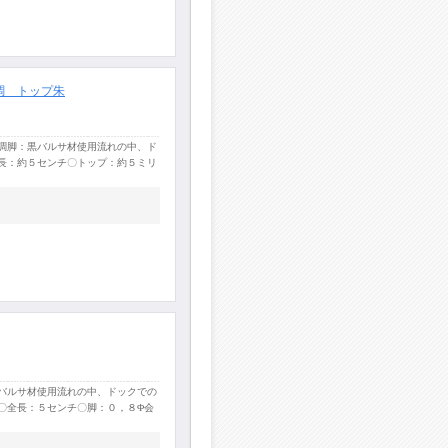
調 トップ朱
調脚：黒バルサ材使用流れの中、ド
長：約５センチ〇トップ：約５ミリ
バルサ材使用流れの中、ドックでの
〇全長：５センチ〇脚：０，８Φ会