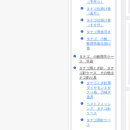
（手作り）
タナゴ仕掛け巻
（真竹）
タナゴ仕掛け巻
（すす竹）
タナゴ用糸浮き
タナゴ、小鮒、
鮒用市販仕掛け
巻
タナゴ、小鮒用竿ケー
ス 竿袋
タナゴ用とぎ針、タナ
ゴ針ケース、その他タ
ナゴ釣り具
タナゴとぎ針用
ダイヤモンドヤ
スリ他、刃研ぎ
道具
ベストフィッシ
ング タナゴ針
ケース
タナゴ用針ケー
ス