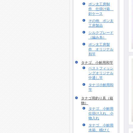
ポン太工房制
作 仕掛け箱
針ケース
その他 ポン太
工房製品
シルクブレード
（編み糸）
ポン太工房製
作 オリジナル
和竿
タナゴ、小鮒用和竿
ベストフィッシ
ングオリジナル
中通し竿
タナゴ小鮒用和
竿
タナゴ用釣り具（箱
物）
タナゴ、小鮒用
仕掛け入れ、小
物入れ
タナゴ、小鮒用
水箱、桶びく