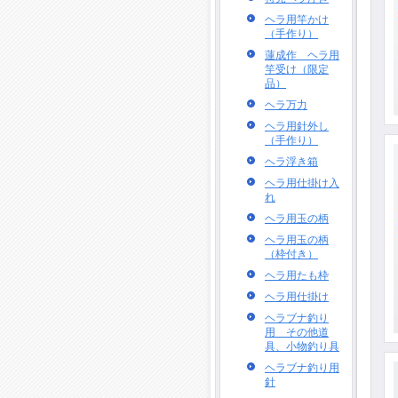
ヘラ用竿かけ
（手作り）
蓮成作 ヘラ用
竿受け（限定
品）
ヘラ万力
ヘラ用針外し
（手作り）
ヘラ浮き箱
ヘラ用仕掛け入
れ
ヘラ用玉の柄
ヘラ用玉の柄
（枠付き）
ヘラ用たも枠
ヘラ用仕掛け
ヘラブナ釣り
用 その他道
具、小物釣り具
ヘラブナ釣り用
針