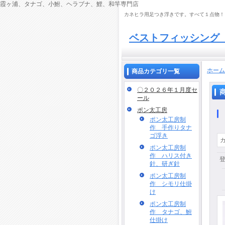
霞ヶ浦、タナゴ、小鮒、ヘラブナ、鯉、和竿専門店
カネヒラ用足つき浮きです。すべて１点物！
ベストフィッシン
ホーム
商品カテゴリ一覧
〇２０２６年１月度セ
ール
ポン太工房
ポン太工房制
作 手作りタナ
ゴ浮き
ポン太工房制
作 ハリス付き
針、研ぎ針
ポン太工房制
作 シモリ仕掛
け
ポン太工房制
作 タナゴ、鮒
仕掛け