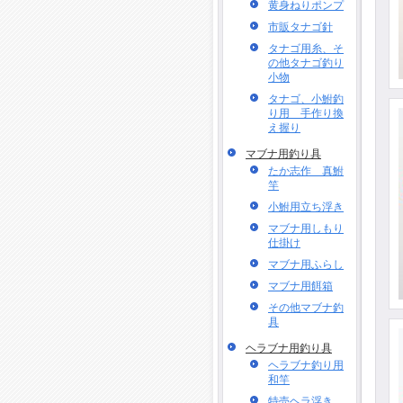
黄身ねりポンプ
市販タナゴ針
タナゴ用糸、そ
の他タナゴ釣り
小物
タナゴ、小鮒釣
り用 手作り換
え握り
マブナ用釣り具
たか志作 真鮒
竿
小鮒用立ち浮き
マブナ用しもり
仕掛け
マブナ用ふらし
マブナ用餌箱
その他マブナ釣
具
ヘラブナ用釣り具
ヘラブナ釣り用
和竿
特売ヘラ浮き