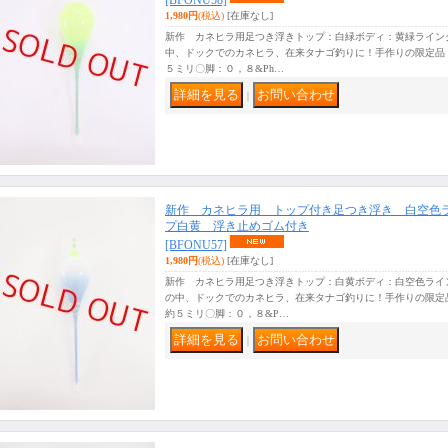
[BFONU58]
1,980円
(税込)
[在庫なし]
新作 カネヒラ用足つき浮きトップ：白緑ボディ：黄緑ライン
中、ドックでのカネヒラ、在来タナゴ釣りに！手作りの限定品
５ミリ〇脚：０，８&Ph…
｜
新作 カネヒラ用 トップ付き足つき浮き 白空色
プ白黄 浮き止めゴム付き
[BFONU57]
1,980円
(税込)
[在庫なし]
新作 カネヒラ用足つき浮きトップ：白黄ボディ：白空色ライ
の中、ドックでのカネヒラ、在来タナゴ釣りに！手作りの限定
約５ミリ〇脚：０，８&P…
｜