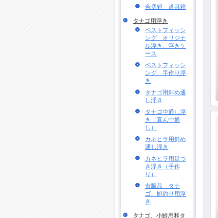
合切箱 道具箱
タナゴ用浮き
ベストフィッシ
ング オリジナ
ル浮き、浮きケ
ース
ベストフィッシ
ング 手作り浮
き
タナゴ用斜め通
し浮き
タナゴ中通し浮
き（真ん中通
し）
カネヒラ用斜め
通し浮き
カネヒラ用足つ
き浮き（手作
り）
市販品 タナ
ゴ、鮒釣り用浮
き
タナゴ、小鮒用和タ