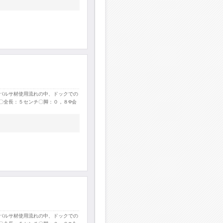
バルサ材使用流れの中、ドックでの
〇全長：５センチ〇脚：０，８Φ会
バルサ材使用流れの中、ドックでの