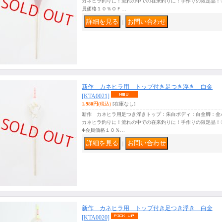
カネヒラ釣りに！流れの中での在来釣りに！手作りの限定品！
員価格１０％ＯＦ…
｜
新作 カネヒラ用 トップ付き足つき浮き 白金
[KTA0021]
1,980円
(税込)
[在庫なし]
新作 カネヒラ用足つき浮きトップ：朱白ボディ：白金脚：金
カネヒラ釣りに！流れの中での在来釣りに！手作りの限定品！
Φ会員価格１０％…
｜
新作 カネヒラ用 トップ付き足つき浮き 白金
[KTA0020]