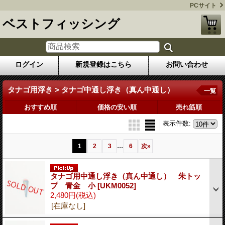
PCサイト
ベストフィッシング
ログイン
新規登録はこちら
お問い合わせ
タナゴ用浮き > タナゴ中通し浮き（真ん中通し）
一覧
おすすめ順
価格の安い順
売れ筋順
表示件数
:
...
1
2
3
6
次
»
タナゴ用中通し浮き（真ん中通し） 朱トッ
プ 青金 小
[UKM0052]
2,480円
(税込)
[在庫なし]