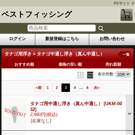
PCサイト
ベストフィッシング
ログイン
新規登録はこちら
お問い合わせ
タナゴ用浮き > タナゴ中通し浮き（真ん中通し）
一覧
おすすめ順
価格の安い順
売れ筋順
表示件数
:
...
«
前
1
2
3
4
6
次
»
タナゴ用中通し浮き（真ん中通し）
[UKM-00
32]
2,480円
(税込)
[在庫なし]