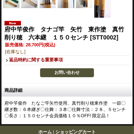
府中竿俊作 タナゴ竿 矢竹 東作塗 真竹
削り穂 六本継 １５０センチ
[STT0002]
販売価格
:
28,700円
(税込)
[在庫なし]
返品特約に関する重要事項
商品詳細
府中竿俊作 たなご竿矢竹使用、真竹削り穂東作塗 一節〇
継ぎ数：６本継ぎ〇仕舞：３本〇仕舞寸法：２８、５センチ
〇長さ：１５０センチ会員価格１０％OFF! 限定品！
ホーム
|
ショッピングカート