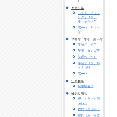
針
ヤマベ竿
ベストフィッシ
ングオリジナ
ル ヤマベ竿
高一作 ヤマベ
竿
竿昭作 竿孝 高一作
竿昭作 和竿
竿孝 タナゴ竿
竿昭作 たも
竿昭オリジナル
タナゴ鞄
高一作
江戸和竿
府中竿俊作
鯉釣り用品
鯉、ヘラブナ用
ふらし
鯉釣り用仕掛け
鯉釣り用小物道