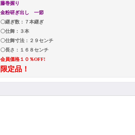
藤巻握り
金粉研ぎ出し 一節
〇継ぎ数：７本継ぎ
〇仕舞：３本
〇仕舞寸法：２９センチ
〇長さ：１６８センチ
会員価格１０％OFF!
限定品！