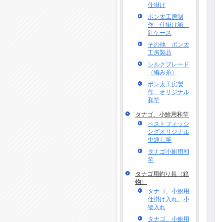
仕掛け
ポン太工房制
作 仕掛け箱
針ケース
その他 ポン太
工房製品
シルクブレード
（編み糸）
ポン太工房製
作 オリジナル
和竿
タナゴ、小鮒用和竿
ベストフィッシ
ングオリジナル
中通し竿
タナゴ小鮒用和
竿
タナゴ用釣り具（箱
物）
タナゴ、小鮒用
仕掛け入れ、小
物入れ
タナゴ、小鮒用