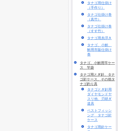
タナゴ用仕掛け
（手作り）
タナゴ仕掛け巻
（真竹）
タナゴ仕掛け巻
（すす竹）
タナゴ用糸浮き
タナゴ、小鮒、
鮒用市販仕掛け
巻
タナゴ、小鮒用竿ケー
ス 竿袋
タナゴ用とぎ針、タナ
ゴ針ケース、その他タ
ナゴ釣り具
タナゴとぎ針用
ダイヤモンドヤ
スリ他、刃研ぎ
道具
ベストフィッシ
ング タナゴ針
ケース
タナゴ用針ケー