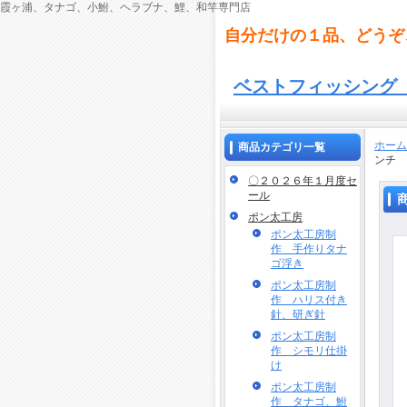
霞ヶ浦、タナゴ、小鮒、ヘラブナ、鯉、和竿専門店
自分だけの１品、どうぞ
ベストフィッシン
ホーム
商品カテゴリ一覧
ンチ
〇２０２６年１月度セ
ール
ポン太工房
ポン太工房制
作 手作りタナ
ゴ浮き
ポン太工房制
作 ハリス付き
針、研ぎ針
ポン太工房制
作 シモリ仕掛
け
ポン太工房制
作 タナゴ、鮒