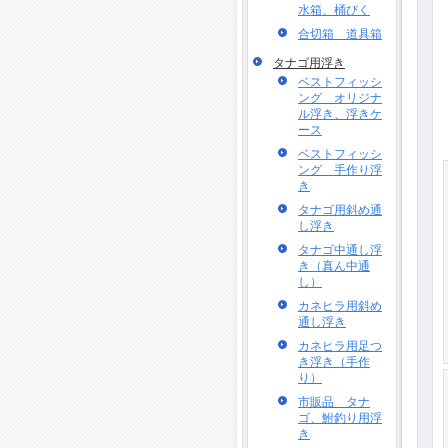
水箱、桶びく
合切箱 道具箱
タナゴ用浮き
ベストフィッシ
ング オリジナ
ル浮き、浮きケ
ース
ベストフィッシ
ング 手作り浮
き
タナゴ用斜め通
し浮き
タナゴ中通し浮
き（真ん中通
し）
カネヒラ用斜め
通し浮き
カネヒラ用足つ
き浮き（手作
り）
市販品 タナ
ゴ、鮒釣り用浮
き