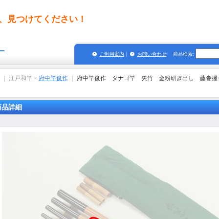
、見つけてください！
グ
ご利用案内
｜
お問い合わせ
商品検索
:
｜ 江戸和竿 >
府中竿俊作
｜
府中竿俊作 タナゴ竿 矢竹 金粉研ぎ出し 藤巻握
商品詳細