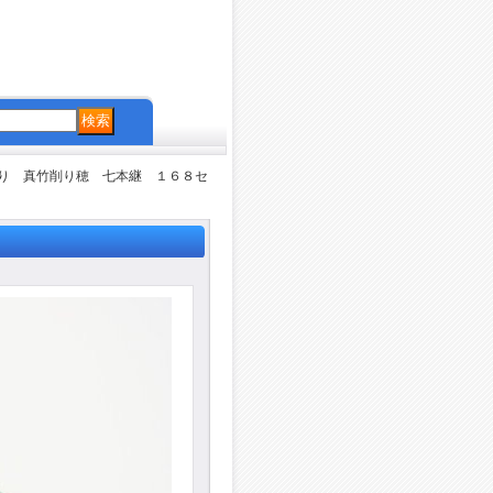
り 真竹削り穂 七本継 １６８セ