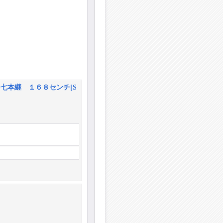
 七本継 １６８センチ
[
S