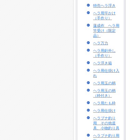
特売ヘラ浮き
ヘラ用竿かけ
（手作り）
蓮成作 ヘラ用
竿受け（限定
品）
ヘラ万力
ヘラ用針外し
（手作り）
ヘラ浮き箱
ヘラ用仕掛け入
れ
ヘラ用玉の柄
ヘラ用玉の柄
（枠付き）
ヘラ用たも枠
ヘラ用仕掛け
ヘラブナ釣り
用 その他道
具、小物釣り具
ヘラブナ釣り用