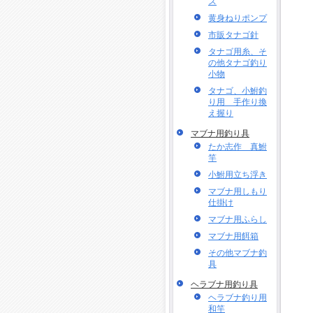
ス
黄身ねりポンプ
市販タナゴ針
タナゴ用糸、そ
の他タナゴ釣り
小物
タナゴ、小鮒釣
り用 手作り換
え握り
マブナ用釣り具
たか志作 真鮒
竿
小鮒用立ち浮き
マブナ用しもり
仕掛け
マブナ用ふらし
マブナ用餌箱
その他マブナ釣
具
ヘラブナ用釣り具
ヘラブナ釣り用
和竿