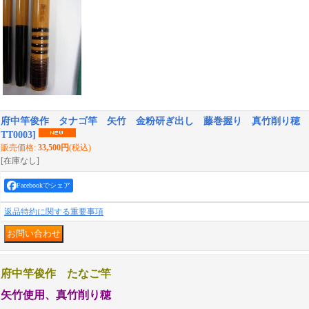
府中竿俊作 タナゴ竿 矢竹 金粉研ぎ出し 藤巻握り 真竹削り穂
TT0003
]
販売価格
:
33,500円
(税込)
[在庫なし]
Facebookでシェア
返品特約に関する重要事項
府中竿俊作
たなご竿
矢竹使用、真竹削り穂