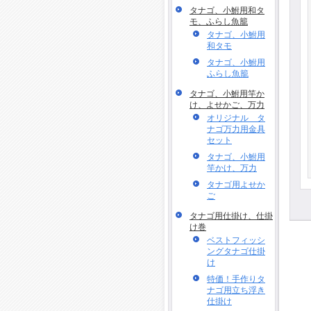
タナゴ、小鮒用和タ
モ、ふらし魚籠
タナゴ、小鮒用
和タモ
タナゴ、小鮒用
ふらし魚籠
タナゴ、小鮒用竿か
け、よせかご、万力
オリジナル タ
ナゴ万力用金具
セット
タナゴ、小鮒用
竿かけ、万力
タナゴ用よせか
ご
タナゴ用仕掛け、仕掛
け巻
ベストフィッシ
ングタナゴ仕掛
け
特価！手作りタ
ナゴ用立ち浮き
仕掛け