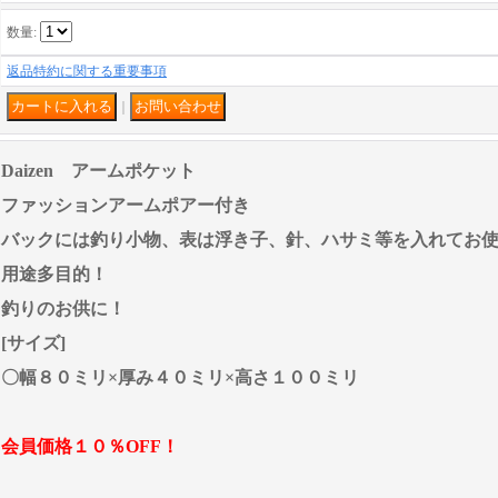
数量
:
返品特約に関する重要事項
｜
Daizen アームポケット
ファッションアームポアー付き
バックには釣り小物、表は浮き子、針、ハサミ等を入れてお
用途多目的！
釣りのお供に！
[サイズ]
〇幅８０ミリ×厚み４０ミリ×高さ１００ミリ
会員価格１０％OFF！