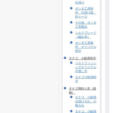
仕掛け
ポン太工房制
作 仕掛け箱
針ケース
その他 ポン太
工房製品
シルクブレード
（編み糸）
ポン太工房製
作 オリジナル
和竿
タナゴ、小鮒用和竿
ベストフィッシ
ングオリジナル
中通し竿
タナゴ小鮒用和
竿
タナゴ用釣り具（箱
物）
タナゴ、小鮒用
仕掛け入れ、小
物入れ
タナゴ、小鮒用