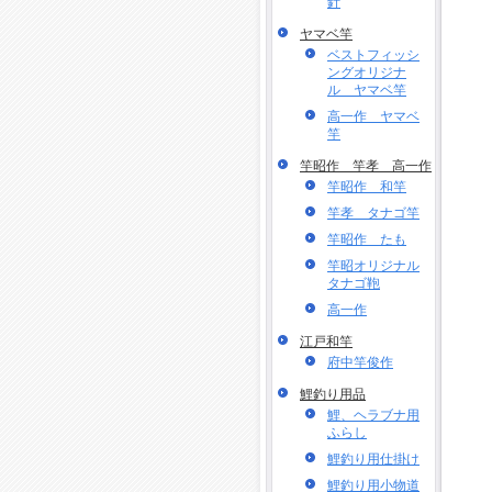
針
ヤマベ竿
ベストフィッシ
ングオリジナ
ル ヤマベ竿
高一作 ヤマベ
竿
竿昭作 竿孝 高一作
竿昭作 和竿
竿孝 タナゴ竿
竿昭作 たも
竿昭オリジナル
タナゴ鞄
高一作
江戸和竿
府中竿俊作
鯉釣り用品
鯉、ヘラブナ用
ふらし
鯉釣り用仕掛け
鯉釣り用小物道