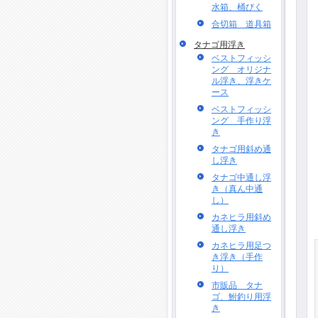
水箱、桶びく
合切箱 道具箱
タナゴ用浮き
ベストフィッシ
ング オリジナ
ル浮き、浮きケ
ース
ベストフィッシ
ング 手作り浮
き
タナゴ用斜め通
し浮き
タナゴ中通し浮
き（真ん中通
し）
カネヒラ用斜め
通し浮き
カネヒラ用足つ
き浮き（手作
り）
市販品 タナ
ゴ、鮒釣り用浮
き