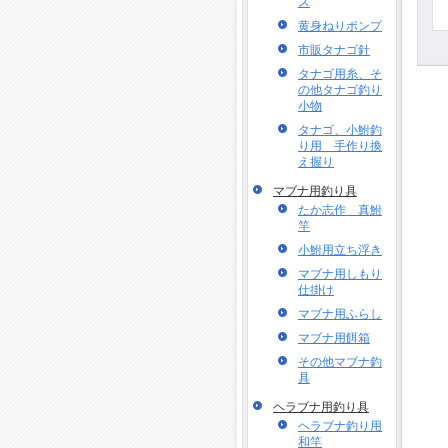
ス
黄身ねりポンプ
市販タナゴ針
タナゴ用糸、そ
の他タナゴ釣り
小物
タナゴ、小鮒釣
り用 手作り換
え握り
マブナ用釣り具
たか志作 真鮒
竿
小鮒用立ち浮き
マブナ用しもり
仕掛け
マブナ用ふらし
マブナ用餌箱
その他マブナ釣
具
ヘラブナ用釣り具
ヘラブナ釣り用
和竿