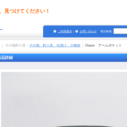
、見つけてください！
グ
ご利用案内
｜
お問い合わせ
商品検索
:
｜ その他釣り具 >
その他、釣り具、仕掛け、小物他
｜
Daizen アームポケット
商品詳細