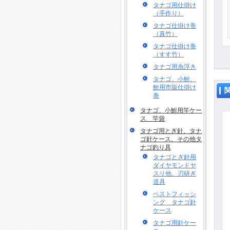
タナゴ用仕掛け
（手作り）
タナゴ仕掛け巻
（真竹）
タナゴ仕掛け巻
（すす竹）
タナゴ用糸浮き
タナゴ、小鮒、
鮒用市販仕掛け
巻
タナゴ、小鮒用竿ケー
ス 竿袋
タナゴ用とぎ針、タナ
ゴ針ケース、その他タ
ナゴ釣り具
タナゴとぎ針用
ダイヤモンドヤ
スリ他、刃研ぎ
道具
ベストフィッシ
ング タナゴ針
ケース
タナゴ用針ケー