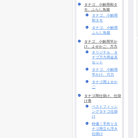
タナゴ、小鮒用和タ
モ、ふらし魚籠
タナゴ、小鮒用
和タモ
タナゴ、小鮒用
ふらし魚籠
タナゴ、小鮒用竿か
け、よせかご、万力
オリジナル タ
ナゴ万力用金具
セット
タナゴ、小鮒用
竿かけ、万力
タナゴ用よせか
ご
タナゴ用仕掛け、仕掛
け巻
ベストフィッシ
ングタナゴ仕掛
け
特価！手作りタ
ナゴ用立ち浮き
仕掛け