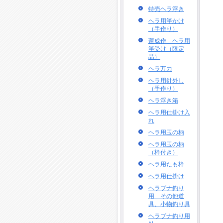
特売ヘラ浮き
ヘラ用竿かけ
（手作り）
蓮成作 ヘラ用
竿受け（限定
品）
ヘラ万力
ヘラ用針外し
（手作り）
ヘラ浮き箱
ヘラ用仕掛け入
れ
ヘラ用玉の柄
ヘラ用玉の柄
（枠付き）
ヘラ用たも枠
ヘラ用仕掛け
ヘラブナ釣り
用 その他道
具、小物釣り具
ヘラブナ釣り用