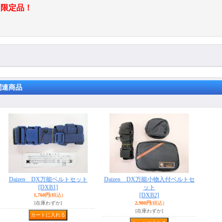
限定品！
関連商品
Daizen DX万能ベルトセット
Daizen DX万能小物入付ベルトセ
[DXB1]
ット
[DXB2]
1,760円
(税込)
[在庫わずか]
2,980円
(税込)
[在庫わずか]