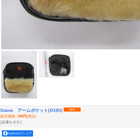
Daizen アームポケット
[
DXB3
]
販売価格
:
580円
(税込)
[在庫わずか]
Facebookでシェア