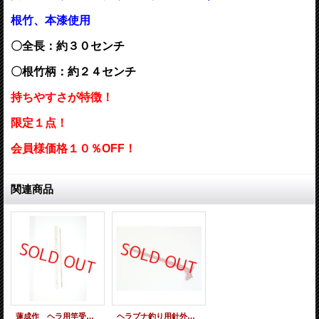
根竹、本漆使用
〇全長：約３０センチ
〇根竹柄：約２４センチ
持ちやすさが特徴！
限定１点！
会員様価格１０％OFF！
関連商品
蓮成作 ヘラ用竿受け（限定品）
ヘラブナ釣り用針外し（布袋竹）